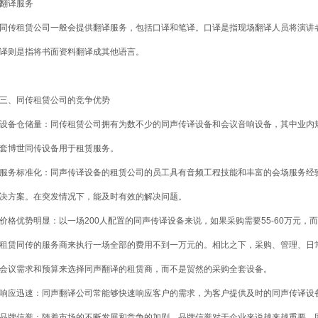
翻译服务
同传租赁公司一般会提供翻译服务，包括口译和笔译。口译是指现场翻译人员将演讲
译则是指将书面资料翻译成其他语言。
三、同传租赁公司的竞争优势
设备仓储量：同传租赁公司拥有为数不少的同声传译设备和会议音响设备，其中业内
套博世同传设备用于租赁服务。
服务标准化：同声传译设备的租赁公司的员工具有音频工程技能和丰富的会场服务经
决方案。在突发情况下，能及时有效的解决问题。
价格优势明显：以一场200人配置的同声传译设备来说，如果采购需要55-60万元
租赁同传的服务商来执行一场全部的费用不到一万元的。相比之下，采购、管理、日
会议需求和预算来选择同声翻译的租赁商，而不是贸然的采购全套设备。
响应迅速：同声翻译公司常能够快速响应客户的需求，为客户提供及时的同声传译设
品牌信誉：随着市场的不断发展和竞争的加剧，品牌信誉对于企业来说越来越重要。