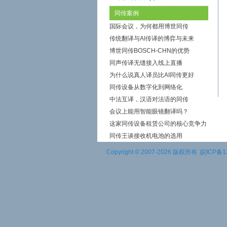
同传案例
国际会议，为何都用博世同传
传统翻译与AI传译的博弈与未来
博世同传BOSCH-CHN的优势
同声传译无缝接入线上直播
为什么说真人译员比AI同传更好
同传设备从数字化到网络化
中法互译，汉语对法语的同传
会议上能用智能眼镜翻译吗？
这家同传设备租赁公司的核心竞争力
同传王谈接收机电池的选用
Copyright © 2007-2026 版权所有
皖ICP备1