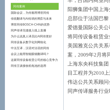
羊，占国内商业同
同传案例
阳狮集团中国上海
国际会议，为何都用博世同传
总部位于法国巴黎
传统翻译与AI传译的博弈与未来
博世同传BOSCH-CHN的优势
爱德曼国际公关公
同声传译无缝接入线上直播
将同传设备租赁业
为什么说真人译员比AI同传更好
同传设备从数字化到网络化
美国雅克公共关系
中法互译，汉语对法语的同传
案，2009年2月
会议上能用智能眼镜翻译吗？
这家同传设备租赁公司的核心竞争力
上海东央科技集团
同传王谈接收机电池的选用
目工程并为2010
伟达公共关系顾问
同声传译服务行业