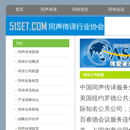
首页
同声传译
同传动态
同传会议
导航
同声传译新闻
同传行业概况
同传公司联盟
同传公司联盟
同传设备租赁
中国同声传译服务
同传译员协会
美国纽约罗德公共
产业高峰论坛
际知名公关公司，
同传业务联络
百睿德会议服务连
战略合作伙伴
同声传译租赁